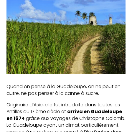
Deshaies
Nos
services
Découvrir
la
Guadeloupe
Contactez
nous
Quand on pense à la Guadeloupe, on ne peut en
autre, ne pas penser à la canne à sucre.
Français
▼
Originaire d’Asie, elle fut introduite dans toutes les
Antilles au 17 ème siècle et
arriva en Guadeloupe
en 1674
grâce aux voyages de Christophe Colomb.
La Guadeloupe ayant un climat particulièrement
propice à sa culture, elle permit à l’île d’entrer dans