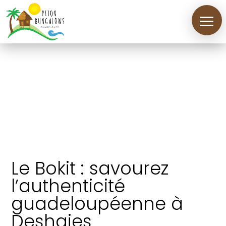
Le Bokit : savourez
l’authenticité
Accueil
guadeloupéenne à
Deshaies
Location